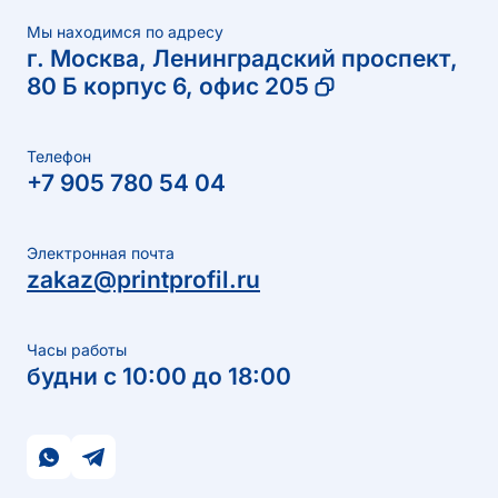
сюжет наклейки фольгой золотого, серебряного
или любого другого цвета.
Мы находимся по адресу
Выборочный УФ-лак на наклейках
г. Москва, Ленинградский проспект,
Изготовление наклеек с выборочным УФ-лаком
80 Б корпус 6, офис 205
даёт Вашей продукции яркий акцент и выделяет
определенные элементы в макете. Лак наносится
выборочно или полностью на поверхность,
Телефон
создавая глянцевый слой и объем.
+7 905 780 54 04
Стоимость и сроки
изготовления наклеек
Электронная почта
Ценообразование на печать наклеек формируется
zakaz@printprofil.ru
из нескольких составляющих. Для расчета
стоимости уточните Ваши сроки, какой нужен
материал и укажите количество. Чем больше
Часы работы
тираж, тем меньше стоимость за единицу. Для
будни с 10:00 до 18:00
больших тиражей действуют дополнительные
скидки. В нашей типографии также доступна
услуга экспресс-печати, когда заказ можно
получить за 1-2 дня с небольшой доплатой.
По поводу точных сроков изготовления заказа