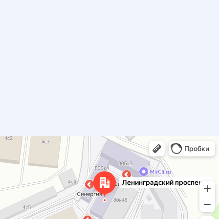
Вы также можете уточнить у наших менеджеров.
Как заказать наклейки
Сделать наклейки на заказ очень просто! Укажите
нужный формат, материал и тираж. Процесс
оформления заказа занимает минимум времени
и позволяет быстро получить готовую продукцию!
Прикрепите Ваш макет и нажмите на кнопку
«Оформить заказ».
Заказать наклейки также можно написав нам
в мессенджеры, на почту или позвонив
по телефону.
Требования к макетам
Москва
наклеек
Ленинградский проспект, 80Бк6 — Типогрфия Профиль
Формат, цветовая модель, обрезные вылеты
и разрешение картинок являются главными
критериями для быстрого и качественного
изготовления наклеек. Вся подробная информация
о подготовке макетов для печати здесь
(ссылка???)