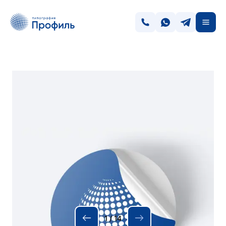
1
/
14