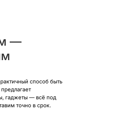
ом —
ым
рактичный способ быть
 предлагает
ы, гаджеты — всё под
авим точно в срок.