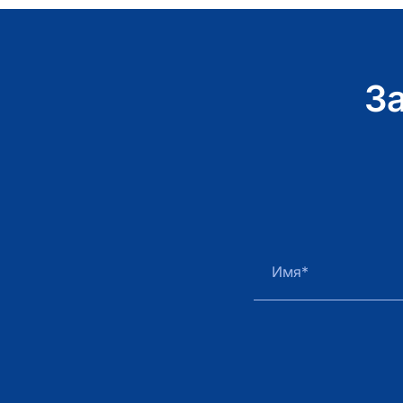
З
Имя*