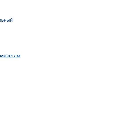
ничен
льный
 макетам