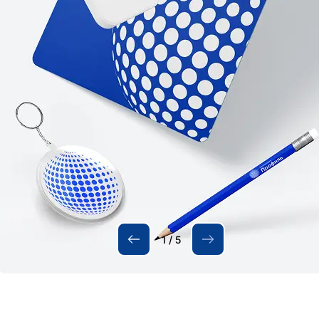
1
/
5