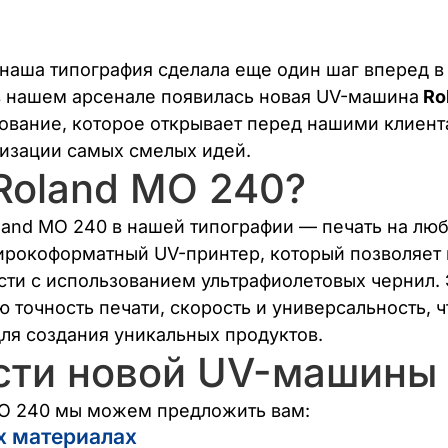
наша типография сделала еще один шаг вперед в
 в нашем арсенале появилась новая UV-машина
Ro
вание, которое открывает перед нашими клиен
изации самых смелых идей.
 Roland MO 240?
land MO 240 в нашей типографии — печать на люб
ирокоформатный UV-принтер, который позволяет
сти с использованием ультрафиолетовых чернил.
ю точность печати, скорость и универсальность, ч
я создания уникальных продуктов.
сти новой UV-машины
MO 240 мы можем предложить вам:
х материалах